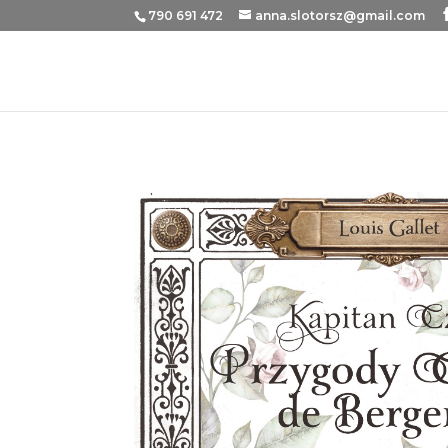
790 691 472
anna.slotorsz@gmail.com