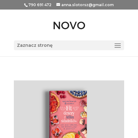
790 691 472
anna.slotorsz@gmail.com
Zaznacz stronę