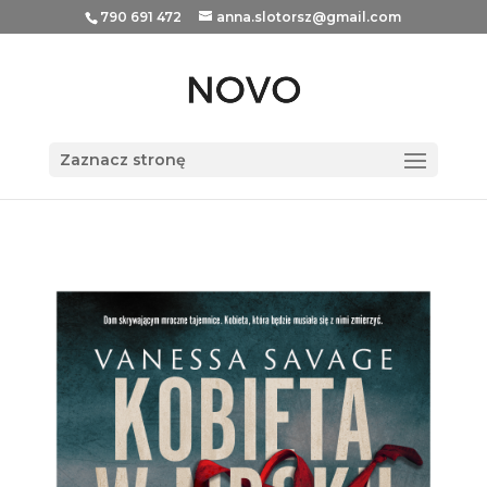
790 691 472
anna.slotorsz@gmail.com
Zaznacz stronę