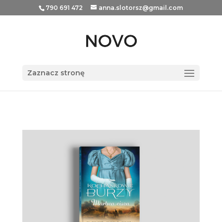
790 691 472
anna.slotorsz@gmail.com
Zaznacz stronę