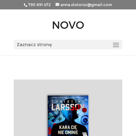
790 691 472
anna.slotorsz@gmail.com
Zaznacz stronę