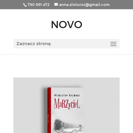
790 691 472
anna.slotorsz@gmail.com
Zaznacz stronę