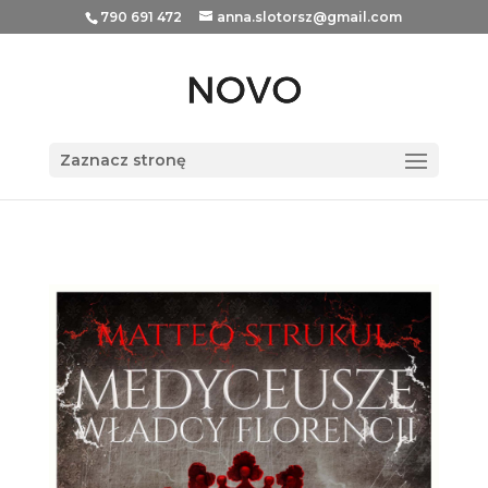
790 691 472
anna.slotorsz@gmail.com
Zaznacz stronę