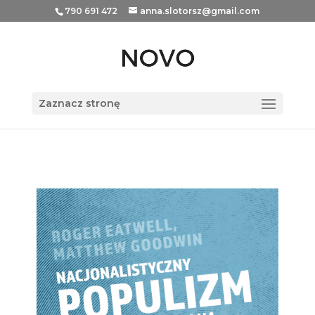
790 691 472
anna.slotorsz@gmail.com
Zaznacz stronę