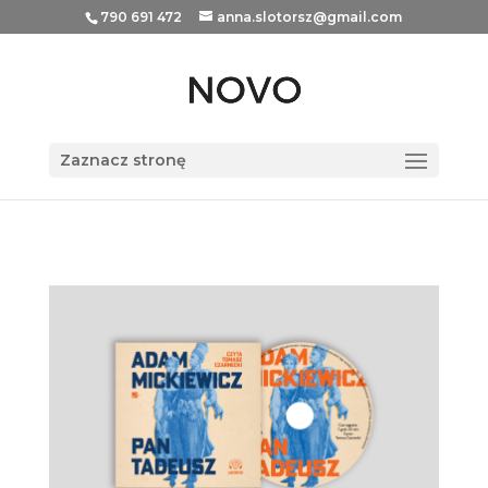
790 691 472
anna.slotorsz@gmail.com
Zaznacz stronę