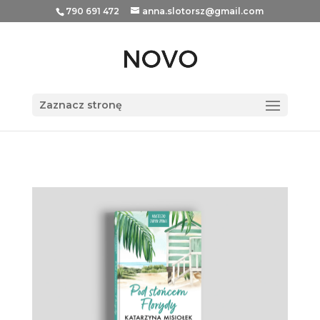
790 691 472
anna.slotorsz@gmail.com
Zaznacz stronę