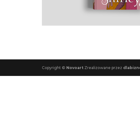
Copyright ©
Novoart
Zrealizowane przez
dlabizn