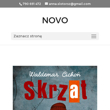
790 691 472
anna.slotorsz@gmail.com
Zaznacz stronę